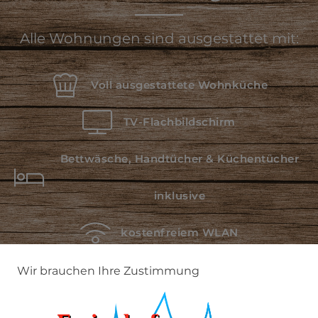
Alle Wohnungen sind ausgestattet mit:
Voll ausgestattete Wohnküche
TV-Flachbildschirm
Bettwäsche, Handtücher & Küchentücher
inklusive
kostenfreiem WLAN
Allgäu- Walserpass
Wir brauchen Ihre Zustimmung