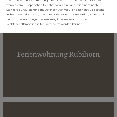
Dienstleister eine Verarbeitung Ihrer Daten in den USA erfolgt. Die USA
werden vom Europäischen Gerichtshof als ein Land mit einem nach EU-
Standards unzureichendem Datenschutzniveau eingeschätzt. Es besteht
insbesondere das Risiko, dass Ihre Daten durch US-Behörden, zu Kontroll-
und zu Überwachungszwecken, möglicherweise auch ohne
Rechtsbehelfsmöglichkeiten, verarbeitet werden können.
Ferienwohnung Rubihorn
Entdecken Sie die Ferienwohnung Rubihorn für 1-4
Ferienwohnung Rubihorn
Personen im EG
MEHR