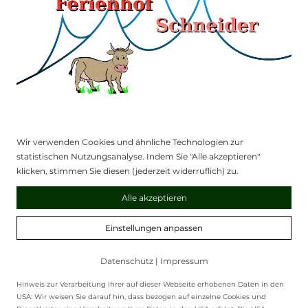
Alle Ferienwohnungen sind Allergikergerecht
Haustiere können wir leider nicht bei uns aufnehmen
Wir verwenden Cookies und ähnliche Technologien zur
statistischen Nutzungsanalyse. Indem Sie "Alle akzeptieren"
klicken, stimmen Sie diesen (jederzeit widerruflich) zu.
Ferienwohnung Rotspitz
Alle akzeptieren
Endtecken Sie die Ferienwohnung Rotspitz im
Ferienwohnung Rotspitz
Einstellungen anpassen
Souterrain für 1-4 Personen
Datenschutz
|
Impressum
MEHR
Hinweis zur Verarbeitung Ihrer auf dieser Webseite erhobenen Daten in den
USA: Wir weisen Sie darauf hin, dass bezogen auf einzelne Cookies und